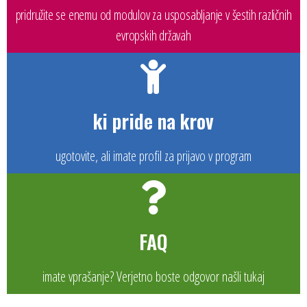
pridružite se enemu od modulov za usposabljanje v šestih različnih
evropskih državah
ki pride na krov
ugotovite, ali imate profil za prijavo v program
FAQ
imate vprašanje? Verjetno boste odgovor našli tukaj