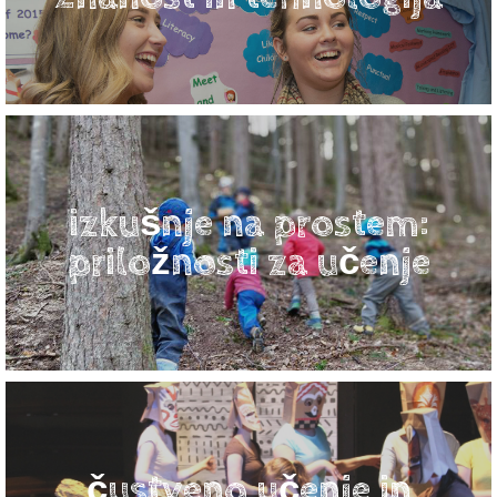
izkušnje na prostem:
priložnosti za učenje
čustveno učenje in