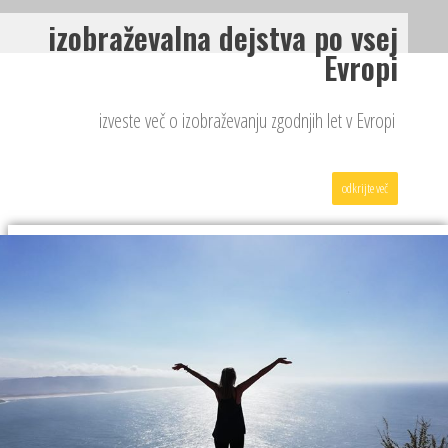
izobraževalna dejstva po vsej
Evropi
izveste več o izobraževanju zgodnjih let v Evropi
odkrijte več