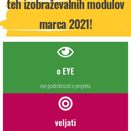
teh izobraževalnih modulov
marca 2021!
o EYE
vse podrobnosti o projektu
veljati