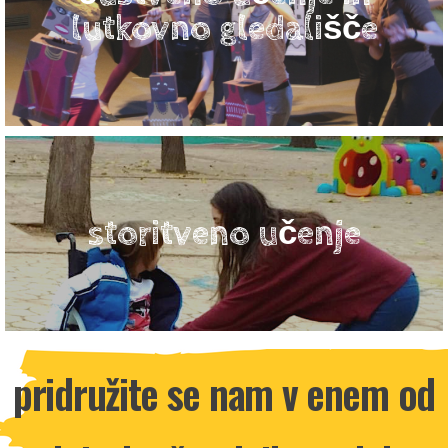
lutkovno gledališče
storitveno učenje
pridružite se nam v enem od