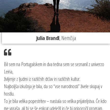
Julia Brandl
, Nemčija
Bil sem na Portugalskem in dva tedna sem se seznanil z univerzo
Leiria,
življenje z ljudmi iz različnih držav in različnih kultur.
Najboljša izkušnja je bila, da so “vse narodnosti” živele skupaj v
hostlu.
To je bila velika popestritev – nastala so velika prijateljstva. Če kdo
me vpraša, ali bi se še enkrat udeležil in če bi priporočil program,