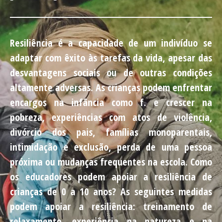
Resiliência é a capacidade de um indivíduo se
adaptar com êxito às tarefas da vida, apesar das
desvantagens sociais ou de outras condições
altamente adversas. As crianças podem enfrentar
encargos na infância como f. e crescer na
pobreza, experiências com atos de violência,
divórcio dos pais, famílias monoparentais,
intimidação e exclusão, perda de uma pessoa
próxima ou mudanças frequentes na escola. Como
os educadores podem apoiar a resiliência de
crianças de 0 a 10 anos? As seguintes medidas
podem apoiar a resiliência: treinamento de
relaxamento, experiência na natureza e na