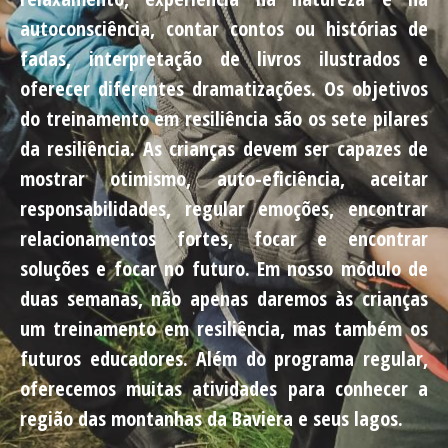
autoconsciência, contar contos ou histórias de
fadas, interpretação de livros ilustrados e
oferecer diferentes dramatizações. Os objetivos
do treinamento em resiliência são os sete pilares
da resiliência. As crianças devem ser capazes de
mostrar otimismo, auto-eficiência, aceitar
responsabilidades, regular emoções, encontrar
relacionamentos fortes, focar e encontrar
soluções e focar no futuro. Em nosso módulo de
duas semanas, não apenas daremos às crianças
um treinamento em resiliência, mas também os
futuros educadores. Além do programa regular,
oferecemos muitas atividades para conhecer a
região das montanhas da Baviera e seus lagos.