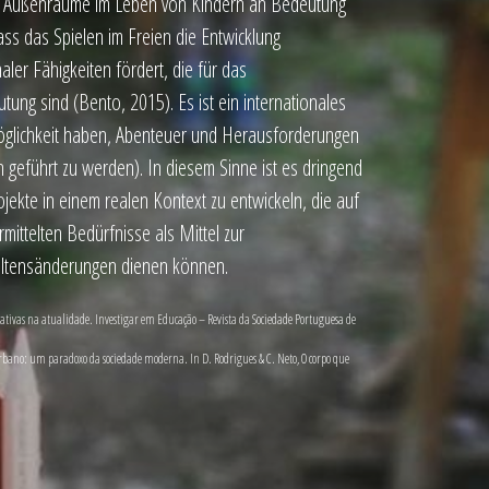
gal Außenräume im Leben von Kindern an Bedeutung
ass das Spielen im Freien die Entwicklung
aler Fähigkeiten fördert, die für das
ng sind (Bento, 2015). Es ist ein internationales
 Möglichkeit haben, Abenteuer und Herausforderungen
geführt zu werden). In diesem Sinne ist es dringend
ojekte in einem realen Kontext zu entwickeln, die auf
ittelten Bedürfnisse als Mittel zur
haltensänderungen dienen können.
educativas na atualidade. Investigar em Educação – Revista da Sociedade Portuguesa de
urbano: um paradoxo da sociedade moderna. In D. Rodrigues & C. Neto, O corpo que