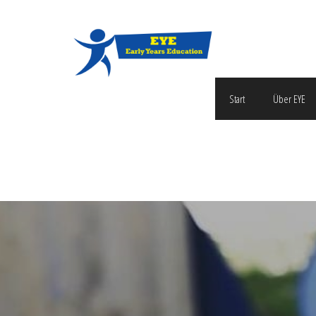
Start
Über EYE