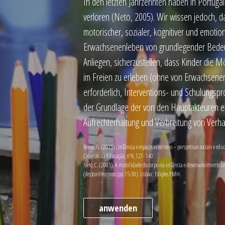
In den letzten Jahrzehnten haben in Portu
verloren (Neto, 2005). Wir wissen jedoch, d
motorischer, sozialer, kognitiver und emotion
Erwachsenenleben von grundlegender Bedeutu
Anliegen, sicherzustellen, dass Kinder die
im Freien zu erleben (ohne von Erwachsenen 
erforderlich, Interventions- und Schulungspr
der Grundlage der von den Hauptakteuren erm
Aufrechterhaltung und Verbreitung von Ver
Bento, G. (2015) . Infância e espaços exteriores – perspetivas sociais e 
Ciências da Educação, nº4, 127- 140.
Neto, C. (2005). A mobilidade do corpo na infância e desenvolvimento 
(des)conhecemos (pp.15-30). Lisboa: Edições FMH.
anwenden