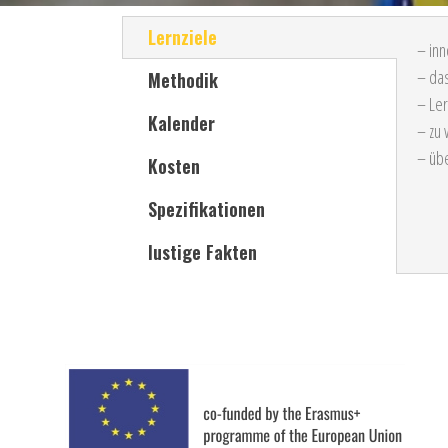
Lernziele
– inn
– das
Methodik
– Ler
Kalender
– zu 
– übe
Kosten
Spezifikationen
lustige Fakten