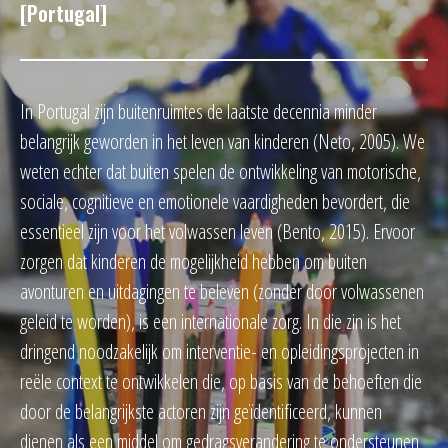
[Portugal]
In Portugal zijn buitenruimtes de laatste decennia minder
belangrijk geworden in het leven van kinderen (Neto, 2005). We
weten echter dat buiten spelen de ontwikkeling van motorische,
sociale, cognitieve en emotionele vaardigheden bevordert, die
essentieel zijn voor het volwassen leven (Bento, 2015). Ervoor
zorgen dat kinderen de mogelijkheid hebben om buiten
avonturen en uitdagingen te beleven (zonder door volwassenen
geleid te worden), is een internationale zorg. In die zin is het
dringend noodzakelijk om interventie- en opleidingsprojecten in
reële context te ontwikkelen die, op basis van de behoeften die
door de belangrijkste actoren zijn geïdentificeerd, kunnen
dienen als een middel om gedragsverandering te ondersteunen