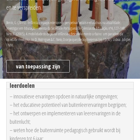
en te verspreiden.
Bento, G. (2015) . Infância e espaços exteriores – perspetivas sociais e educativas na atualidade.
Investigar em Educação – Revista da Sociedade Portuguesa de Ciências da Educação, nº4, 127- 140.
Neto, C. (2005). A mobilidade do corpo na infância e desenvolvimento urbano: um paradoxo da
sociedade moderna. In D. Rodrigues & C. Neto, O corpo que (des)conhecemos (pp.15-30). Lisboa: Edições
FMH.
van toepassing zijn
leerdoelen
– innovatieve ervaringen opdoen in natuurlijke omgevingen;
– het educatieve potentieel van buitenleerervaringen begrijpen;
– het ontwerpen en implementeren van leerervaringen in de
buitenlucht;
– weten hoe de buitenruimte pedagogisch gebruikt wordt bij
kinderen tot 6 jaar;