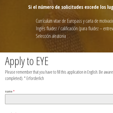
Si el número de solicitudes excede los lug
Currículum vitae de Europass y carta de motivació
Inglés fluidez / calificación (para fluidez – entr
Selección aleatoria
Apply to EYE
Please remember that you have to fill this application in English. Be awar
completed). * Erforderlich
name
*