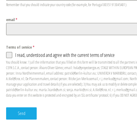
Remember that you should indicate your country code (for example, for Portugal 00351 913045401)
email
*
Terms of service
*
I read, understood and agree with the current terms of service
You should know: 1) all the information that you filled on this form will be transmitted to all the partners i
CEPA S.C.A., contact person: Álvaro Oliver Gómez, email: hola@proyectoergos.es; STAGE WITHIN EUROPEAN PRO
person: Inna Nordheimeremail, email address: patrick@berlin-kultur.eu; UNIVERZA V MARIBORU, contact pe
A.Kiel@fcroc.nl; De Plannenmakers, contact person: Ritzke Jan Merkusemail, r.j.merkus@gmail.com; North West
manage your application and travel details (if you are selected); 3) You may ask us to modify or delete com
patrick@berlin-kultur.eu; marta.licardo@um.si; sonja.markic@zni.si; A.Kiel@fcroc.nl; r.j.merkus@gmail.com; 
data you enter on this website is protected and encrypted by an SSL certificate/ protocol; 6) If you DO NOT A
Send