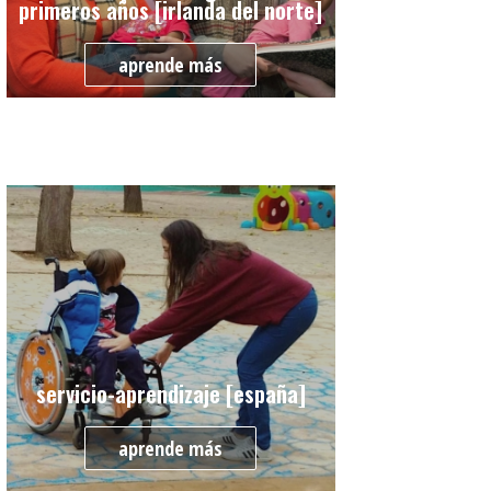
primeros años [irlanda del norte]
aprende más
servicio-aprendizaje [españa]
aprende más