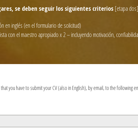
ares, se deben seguir los siguientes criterios
[etapa dos]
n en inglés (en el formulario de solicitud)
evista con el maestro apropiado x 2 – incluyendo motivación, confiabilida
e that you have to submit your CV (also in English), by email, to the following