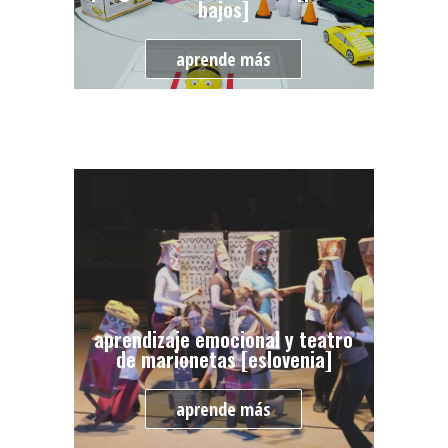
bajos]
aprende más
aprendizaje emocional y teatro
de marionetas [eslovenia]
aprende más