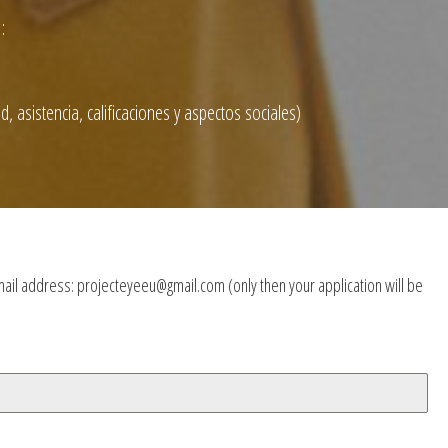
:
d, asistencia, calificaciones y aspectos sociales)
 email address: projecteyeeu@gmail.com (only then your application will be