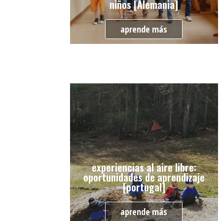
niños [Alemania]
aprende más
experiencias al aire libre:
oportunidades de aprendizaje
[portugal]
aprende más