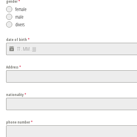
gender
*
female
male
divers
date of birth
*
Address
*
nationality
*
phone number
*