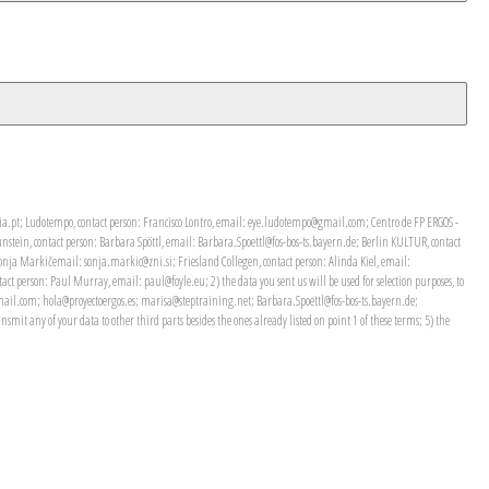
pleiria.pt; Ludotempo, contact person: Francisco Lontro, email: eye.ludotempo@gmail.com; Centro de FP ERGOS -
ein, contact person: Barbara Spöttl, email: Barbara.Spoettl@fos-bos-ts.bayern.de; Berlin KULTUR, contact
a Markičemail: sonja.markic@zni.si; Friesland Collegen, contact person: Alinda Kiel, email:
 person: Paul Murray, email: paul@foyle.eu; 2) the data you sent us will be used for selection purposes, to
@gmail.com; hola@proyectoergos.es; marisa@steptraining.net; Barbara.Spoettl@fos-bos-ts.bayern.de;
 any of your data to other third parts besides the ones already listed on point 1 of these terms; 5) the