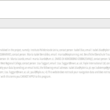
nvlolved in the project, namely: Instituto Politécnico de Leiria, contact person: Isabel Dias, email: isabel.dias@i
GRAMMES, contact person: María Isabel Bernáldez, email: marisa@steptraining.net; Berufliche Oberschule Traunst
rson: dr. Marta Licardo, email: marta.licardo@um.si; ZAVOD ZA NOVODOBNO IZOBRAZEVANJE, contact person: Sonj
 Regional College, contact person: Lisa Taggart, email: Lisa.Taggart@nwrc.ac.uk; Foyle International Ltd, contact
pletely your data by sending an email to ALL the following email adresses: isabel.dias@ipleiria.pt; eye.ludotempo
Lisa.Taggart@nwrc.ac.uk; paul@foyle.eu; 4) This website does not track your navigation data and does not transmit
GREE with this terms you CANNOT APPLY to this program.